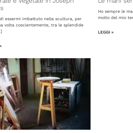
rale e Vegetale in Joseph
Le mani se
ys
Ho sempre le ma
molto del mio te
di essermi imbattuto nella scultura, per
ma volta coscientemente, tra le splendide
…]
LEGGI »
»