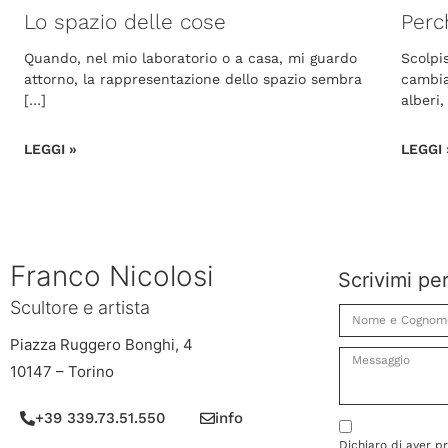
Lo spazio delle cose
Perc
Quando, nel mio laboratorio o a casa, mi guardo
Scolpi
attorno, la rappresentazione dello spazio sembra
cambia
[…]
alberi,
LEGGI »
LEGGI 
Franco Nicolosi
Scrivimi pe
Scultore e artista
Piazza Ruggero Bonghi, 4
10147 – Torino
+39 339.73.51.550
info
Dichiaro di aver p