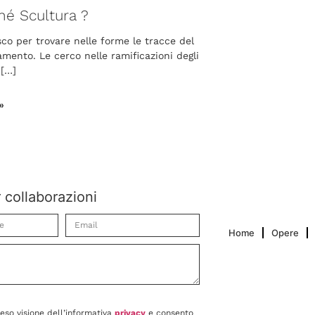
hé Scultura ?
sco per trovare nelle forme le tracce del
mento. Le cerco nelle ramificazioni degli
 […]
»
r collaborazioni
Home
Opere
reso visione dell’informativa
privacy
e consento